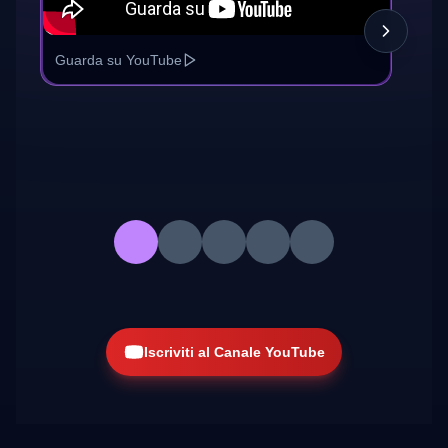
Guarda su YouTube
Gua
Iscriviti al Canale YouTube